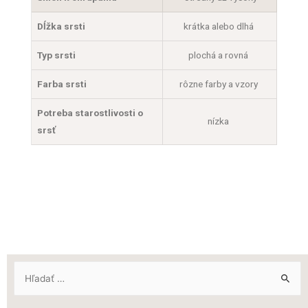
Dĺžka srsti
krátka alebo dlhá
Typ srsti
plochá a rovná
Farba srsti
rôzne farby a vzory
Potreba starostlivosti o
nízka
srsť