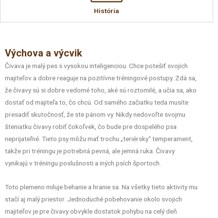
História
Výchova a výcvik
Čivava je malý pes s vysokou inteligenciou. Chce potešiť svojich
majiteľov a dobre reaguje na pozitívne tréningové postupy. Zdá sa,
že čivavy sú si dobre vedomé toho, aké sú roztomilé, a učia sa, ako
dostať od majiteľa to, čo chcú. Od samého začiatku teda musíte
presadiť skutočnosť, že ste pánom vy. Nikdy nedovoľte svojmu
šteniatku čivavy robiť čokoľvek, čo bude pre dospelého psa
neprijateľné. Tieto psy môžu mať trochu „teriérsky“ temperament,
takže pri tréningu je potrebná pevná, ale jemná ruka. Čivavy
vynikajú v tréningu poslušnosti a iných psích športoch.
Toto plemeno miluje behanie a hranie sa. Na všetky tieto aktivity mu
stačí aj malý priestor. Jednoduché pobehovanie okolo svojich
majiteľov je pre čivavy obvykle dostatok pohybu na celý deň.