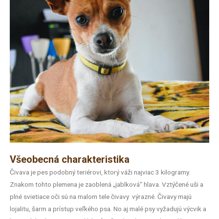
Všeobecná charakteristika
Čivava je pes podobný teriérovi, ktorý váži najviac 3 kilogramy.
Znakom tohto plemena je zaoblená „jablková“ hlava. Vztýčené uši a
plné svietiace oči sú na malom tele čivavy
výrazné. Čivavy majú
lojalitu, šarm a prístup veľkého psa. No aj malé psy vyžadujú výcvik a