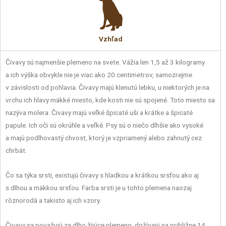
Vzhľad
Čivavy sú najmenšie plemeno na svete. Vážia len 1,5 až 3 kilogramy
a ich výška obvykle nie je viac ako 20 centimetrov, samozrejme
v závislosti od pohlavia. Čivavy majú klenutú lebku, u niektorých je na
vrchu ich hlavy mäkké miesto, kde kosti nie sú spojené. Toto miesto sa
nazýva molera. Čivavy majú veľké špicaté uši a krátke a špicaté
papule. Ich oči sú okrúhle a veľké. Psy sú o niečo dlhšie ako vysoké
a majú podlhovastý chvost, ktorý je vzpriamený alebo zahnutý cez
chrbát.
Čo sa týka srsti, existujú čivavy s hladkou a krátkou srsťou ako aj
s dlhou a mäkkou srsťou. Farba srsti je u tohto plemena naozaj
rôznorodá a takisto aj ich vzory.
Čivavy sa považujú za dlho žijúce plemeno, dožívajú sa približne 14