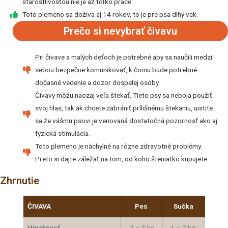
starostlivosťou nie je až toľko práce.
Toto plemeno sa dožíva aj 14 rokov, to je pre psa dlhý vek.
Prečo si nevybrať čivavu
Pri čivave a malých deťoch je potrebné aby sa naučili medzi
sebou bezpečne komunikovať, k čomu bude potrebné
dočasné vedenie a dozor dospelej osoby.
Čivavy môžu naozaj veľa štekať. Tieto psy sa neboja použiť
svoj hlas, tak ak chcete zabrániť prílišnému štekaniu, uistite
sa že vášmu psovi je venovaná dostatočná pozornosť ako aj
fyzická stimulácia.
Toto plemeno je náchylné na rôzne zdravotné problémy.
Preto si dajte záležať na tom, od koho šteniatko kupujete.
Zhrnutie
ČIVAVA
Pes
Sučka
Hmotnosť
2 – 3 kg
1 – 2 kg