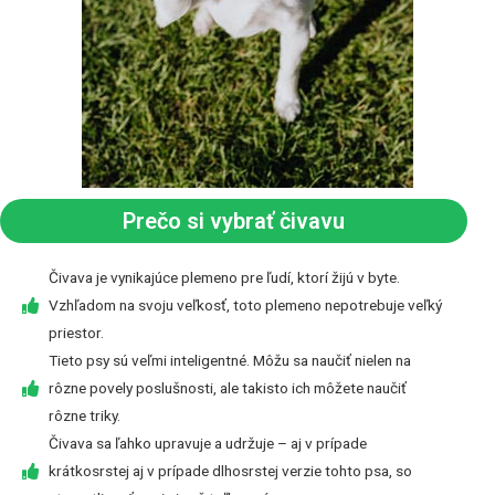
Prečo si vybrať čivavu
Čivava je vynikajúce plemeno pre ľudí, ktorí žijú v byte.
Vzhľadom na svoju veľkosť, toto plemeno nepotrebuje veľký
priestor.
Tieto psy sú veľmi inteligentné. Môžu sa naučiť nielen na
rôzne povely poslušnosti, ale takisto ich môžete naučiť
rôzne triky.
Čivava sa ľahko upravuje a udržuje – aj v prípade
krátkosrstej aj v prípade dlhosrstej verzie tohto psa, so