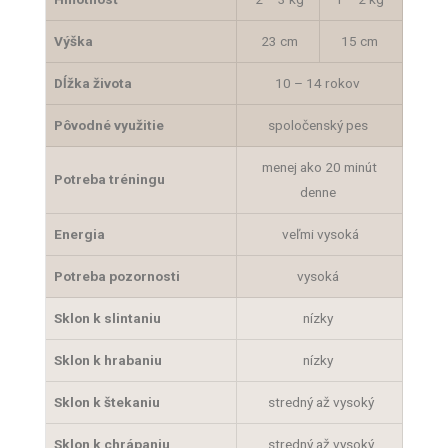
Výška
23 cm
15 cm
Dĺžka života
10 – 14 rokov
Pôvodné využitie
spoločenský pes
menej ako 20 minút
Potreba tréningu
denne
Energia
veľmi vysoká
Potreba pozornosti
vysoká
Sklon k slintaniu
nízky
Sklon k hrabaniu
nízky
Sklon k štekaniu
stredný až vysoký
Sklon k chrápaniu
stredný až vysoký