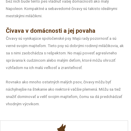
bez nich bude tento pes vládnuť vašej domácnosti ako malý
Napoleon. Kompaktné a sebavedomé čivavy sú takisto ideálnymi
mestskými miláčikmi.
Čivava v domácnosti a jej povaha
Čivavy sú vynikajúce spoločenské psy. Majú rady pozornosť a sú
verné svojim majiteľom. Tieto psy sú dobrými rodinný miláčikovia, ak
sa s nimi zaobchádza s rešpektom. No majú povesť agresívneho
správania k cudzincom alebo malým deťom, ktoré môžu ohroziť
vzhľadom na ich malú veľkosť a zraniteľnosť.
Rovnako ako mnoho ostatných malých psov, čivavy môžu byť
náchylnejšie na štekanie ako niektoré väčšie plemená. Môžu sa tiež
snažiť dominovať a veliť svojim majiteľom, čomu sa dá predchádzať
vhodným výcvikom.