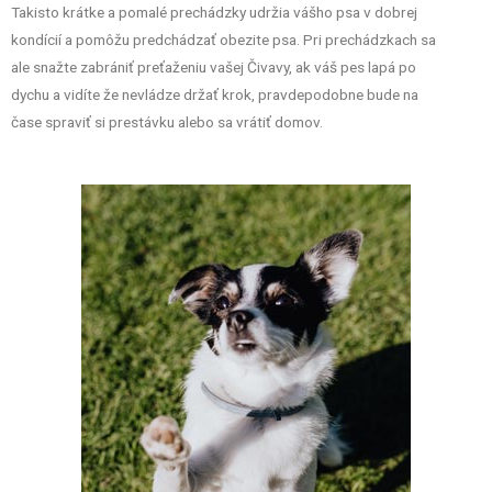
Takisto krátke a pomalé prechádzky udržia vášho psa v dobrej
kondícií a pomôžu predchádzať obezite psa. Pri prechádzkach sa
ale snažte zabrániť preťaženiu vašej Čivavy, ak váš pes lapá po
dychu a vidíte že nevládze držať krok, pravdepodobne bude na
čase spraviť si prestávku alebo sa vrátiť domov.